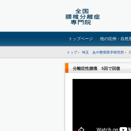
トップページ
他の症例・自然
トップ
›
埼玉 あや整骨医学研究所
›
分離症性腰痛 5回で回復