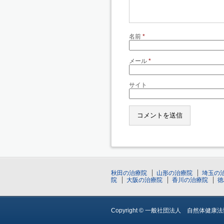
名前
*
メール
*
サイト
秋田の治療院
山形の治療院
埼玉の
院
大阪の治療院
香川の治療院
徳
Copyright © 一般社団法人 自然体健康法協会, Al