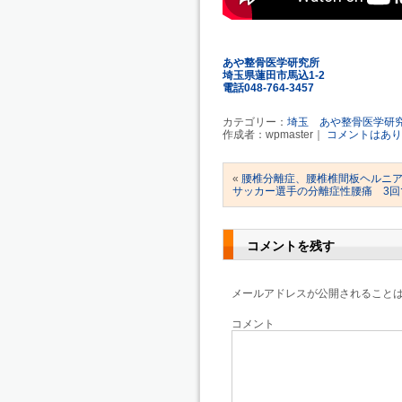
あや整骨医学研究所
埼玉県蓮田市馬込1-2
電話048-764-3457
カテゴリー：
埼玉 あや整骨医学研
作成者：wpmaster｜
コメントはあり
«
腰椎分離症、腰椎椎間板ヘルニ
サッカー選手の分離症性腰痛 3回
コメントを残す
メールアドレスが公開されること
コメント